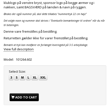
klublogo på venstre bryst, sponsor logo på begge ærmer og i
nakken, samt BAGSVÆRD på lænden & navn på ryggen.
Ønskes der også nummer på, skal dette tilkøbes "nummertryk 22 cm høje"
Det valgte navn og nummer skal skrives i "Eventuelle bemærkninger til ordren" når du når
til betalingen.
Denne vare fremstilles på bestilling.
Returretten gælder ikke for varer fremstillet på bestilling.
Bemærk at tryk kan medfører en forlænget leveringstid på 3-5 arbejdsdage.
View full description
Model:
101264.602
Select
Size:
3
S
M
L
XL
XXL
ADD TO CART