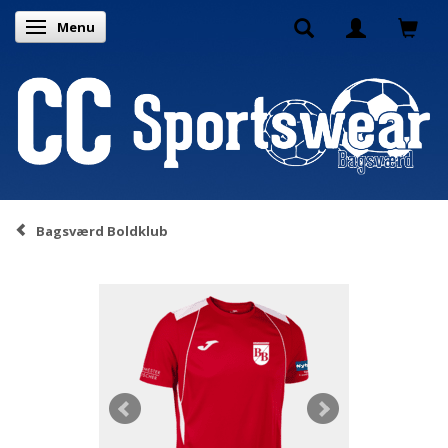
Menu
Toggle navigation
Bagsværd Boldklub