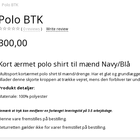
Polo BTK
Polo BTK
0
reviews
Write review
300,00
Kort ærmet polo shirt til mænd Navy/Blå
Multisport kortærmet polo shirt til mænd/drenge. Har et glat og grundlæ
tillader denne skjorte kroppen at trække vejret, mens den forbliver tør und
Produkt detaljer:
Materiale: 100% polyester
Bemærk at tryk kan medfører en forlænget leveringstid på 3-5 arbejdsdage.
Denne vare fremstilles på bestilling.
Returretten gælder ikke for varer fremstillet på bestilling.