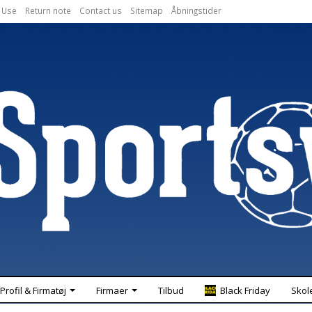
 Use
Return note
Contact us
Sitemap
Åbningstider
Profil & Firmatøj
Firmaer
Tilbud
Black Friday
Skol