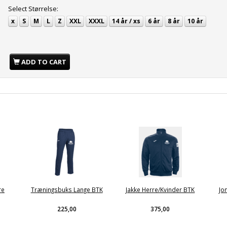
Select
Størrelse:
x
S
M
L
Z
XXL
XXXL
14 år / xs
6 år
8 år
10 år
ADD TO CART
re
Træningsbuks Lange BTK
Jakke Herre/Kvinder BTK
Jo
225,00
375,00