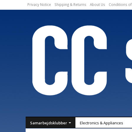
Privacy Notice
Shipping & Returns
About Us
Conditions of
Samarbejdsklubber
Electronics & Appliances