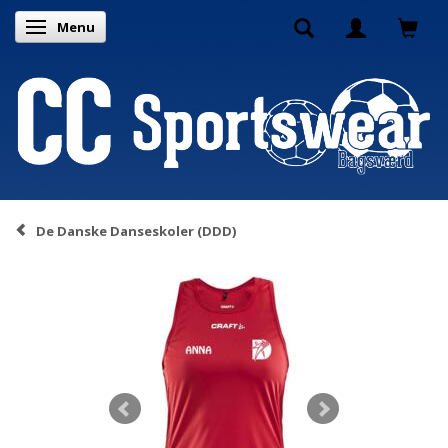
Menu
Toggle navigation
De Danske Danseskoler (DDD)