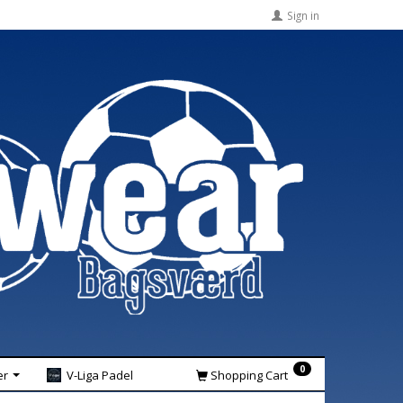
Sign in
0
er
V-Liga Padel
Shopping Cart