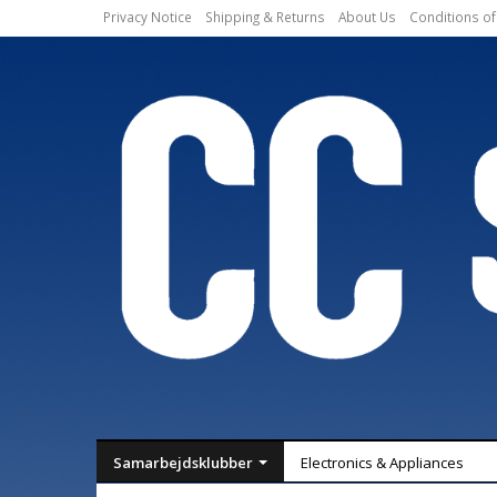
Privacy Notice
Shipping & Returns
About Us
Conditions of
Samarbejdsklubber
Electronics & Appliances