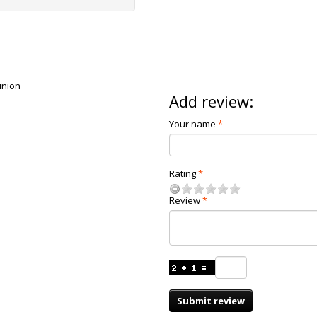
pinion
Add review:
Your name
Rating
Review
Submit review