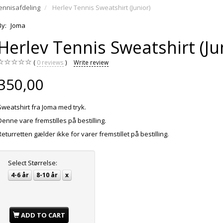
ennisafdeling
Herlev Tennis Sweatshirt (Junior)
By:
Joma
Herlev Tennis Sweatshirt (Ju
0
reviews
Write review
350,00
Sweatshirt fra Joma med tryk.
Denne vare fremstilles på bestilling.
Returretten gælder ikke for varer fremstillet på bestilling.
Select
Størrelse:
4-6 år
8-10 år
x
ADD TO CART