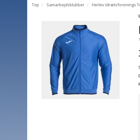
Top
Samarbejdsklubber
Herlev Idrætsforenings T