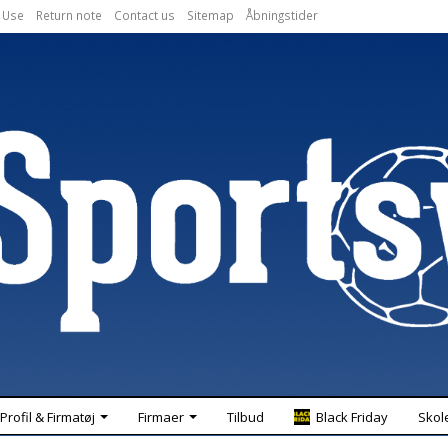
 Use
Return note
Contact us
Sitemap
Åbningstider
Profil & Firmatøj
Firmaer
Tilbud
Black Friday
Skol