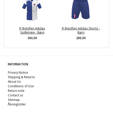
IF Bytoften Adidas
IF Bytoften Adidas Shorts -
Spilletrøje - Børn
Børn
360,00
280,00
INFORMATION
Privacy Notice
Shipping & Returns
About Us
Conditions of Use
Return note
Contact us
Sitemap
Åbningstider