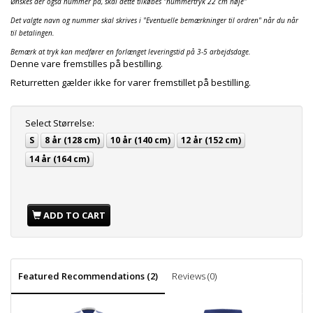
Ønskes der også nummer på, skal dette tilkøbes "nummertryk 22 cm høje"
Det valgte navn og nummer skal skrives i "Eventuelle bemærkninger til ordren" når du når
til betalingen.
Bemærk at tryk kan medfører en forlænget leveringstid på 3-5 arbejdsdage.
Denne vare fremstilles på bestilling.
Returretten gælder ikke for varer fremstillet på bestilling.
Select
Størrelse:
S
8 år (128 cm)
10 år (140 cm)
12 år (152 cm)
14 år (164 cm)
ADD TO CART
Featured Recommendations (2)
Reviews (0)