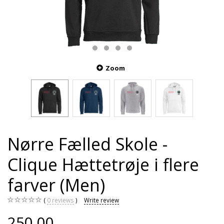
Zoom
Nørre Fælled Skole -
Clique Hættetrøje i flere
farver (Men)
0
reviews
Write review
250,00