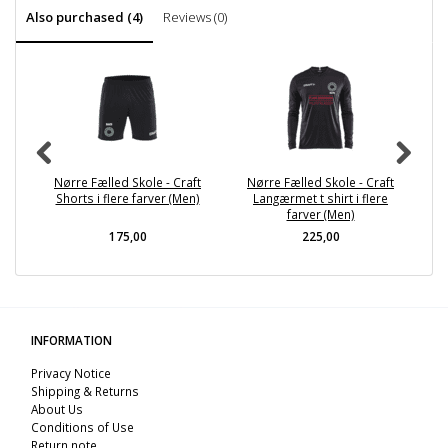
Also purchased (4)
Reviews (0)
Nørre Fælled Skole - Craft
Nørre Fælled Skole - Craft
Nø
Shorts i flere farver (Men)
Langærmet t shirt i flere
farver (Men)
175,00
225,00
INFORMATION
Privacy Notice
Shipping & Returns
About Us
Conditions of Use
Return note