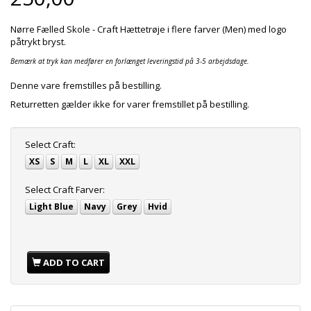
Nørre Fælled Skole - Craft Hættetrøje i flere farver (Men) med logo
påtrykt bryst.
Bemærk at tryk kan medfører en forlænget leveringstid på 3-5 arbejdsdage.
Denne vare fremstilles på bestilling.
Returretten gælder ikke for varer fremstillet på bestilling.
Select
Craft:
XS
S
M
L
XL
XXL
Select
Craft Farver:
Light Blue
Navy
Grey
Hvid
ADD TO CART