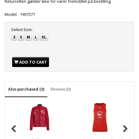
Returretten gælder ikke for varer fremstillet på bestilling.
Model:
1907377
Select
Size:
3
S
M
L
XL
ADD TO CART
Also purchased (3)
Reviews (0)