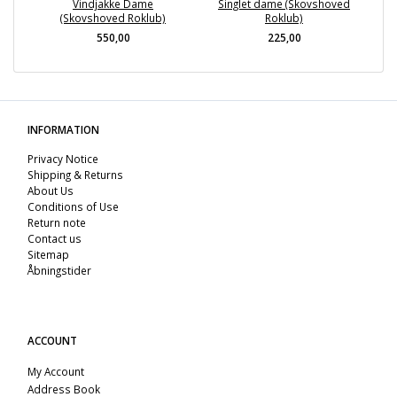
Vindjakke Dame
Singlet dame (Skovshoved
(Skovshoved Roklub)
Roklub)
550,00
225,00
INFORMATION
Privacy Notice
Shipping & Returns
About Us
Conditions of Use
Return note
Contact us
Sitemap
Åbningstider
ACCOUNT
My Account
Address Book