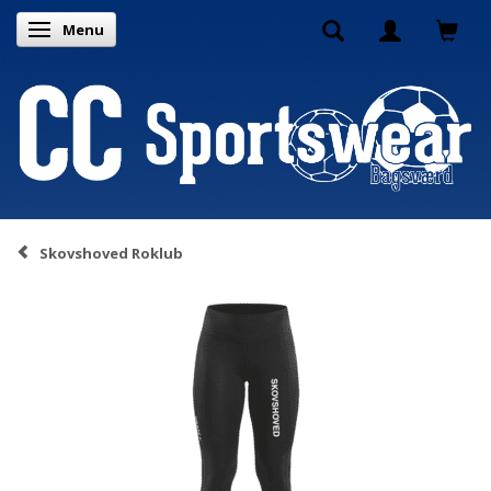
Menu
Toggle navigation
Skovshoved Roklub