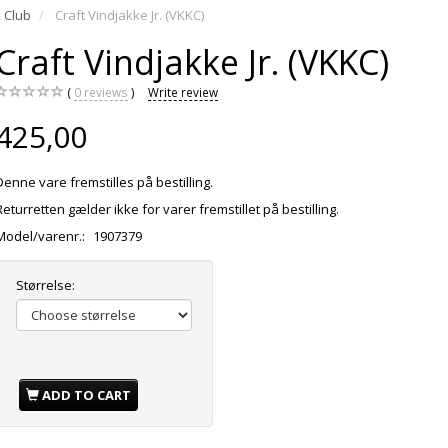
 Club
Craft Vindjakke Jr. (VKKC)
Craft Vindjakke Jr. (VKKC)
0
reviews
Write review
425,00
Denne vare fremstilles på bestilling.
Returretten gælder ikke for varer fremstillet på bestilling.
Model/varenr.:
1907379
Størrelse:
ADD TO CART