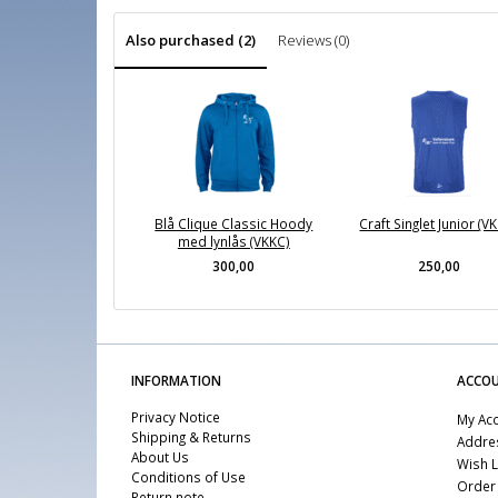
Also purchased (2)
Reviews (0)
Blå Clique Classic Hoody
Craft Singlet Junior (V
med lynlås (VKKC)
300,00
250,00
INFORMATION
ACCO
Privacy Notice
My Ac
Shipping & Returns
Addre
About Us
Wish L
Conditions of Use
Order 
Return note