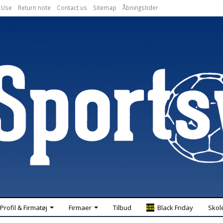
 Use
Return note
Contact us
Sitemap
Åbningstider
Profil & Firmatøj
Firmaer
Tilbud
Black Friday
Skol