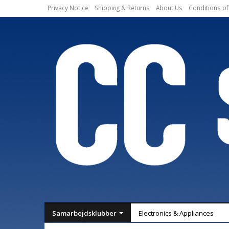
Privacy Notice
Shipping & Returns
About Us
Conditions of
Samarbejdsklubber
Electronics & Appliances