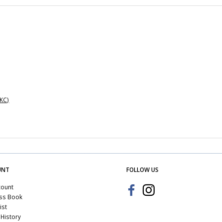
KKC)
UNT
FOLLOW US
count
ss Book
ist
History