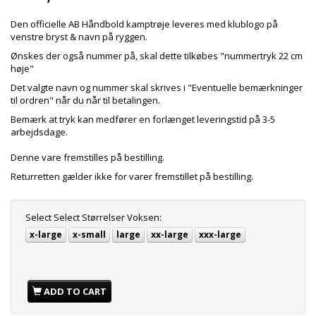
Den officielle AB Håndbold kamptrøje leveres med klublogo på
venstre bryst & navn på ryggen.
Ønskes der også nummer på, skal dette tilkøbes "nummertryk 22 cm
høje"
Det valgte navn og nummer skal skrives i "Eventuelle bemærkninger
til ordren" når du når til betalingen.
Bemærk at tryk kan medfører en forlænget leveringstid på 3-5
arbejdsdage.
Denne vare fremstilles på bestilling.
Returretten gælder ikke for varer fremstillet på bestilling.
Select
Select Størrelser Voksen:
x-large
x-small
large
xx-large
xxx-large
ADD TO CART