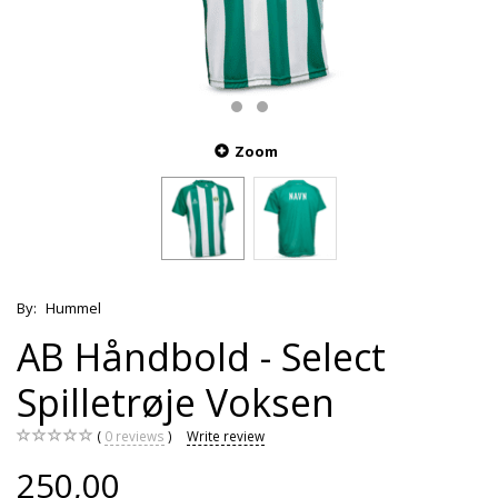
Zoom
By:
Hummel
AB Håndbold - Select
Spilletrøje Voksen
0
reviews
Write review
250,00